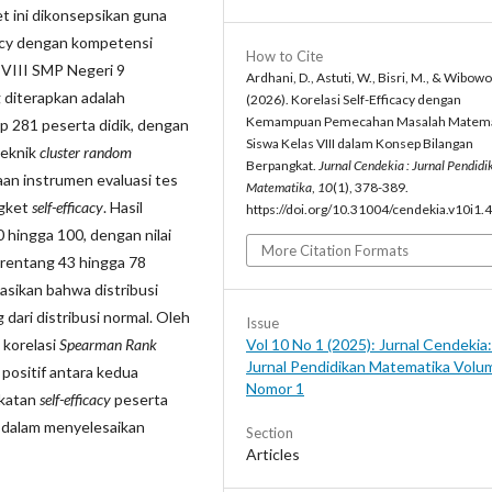
t ini dikonsepsikan guna
icacy dengan kompetensi
How to Cite
 VIII SMP Negeri 9
Ardhani, D., Astuti, W., Bisri, M., & Wibowo
 diterapkan adalah
(2026). Korelasi Self-Efficacy dengan
Kemampuan Pemecahan Masalah Matema
up 281 peserta didik, dengan
Siswa Kelas VIII dalam Konsep Bilangan
teknik
cluster random
Berpangkat.
Jurnal Cendekia : Jurnal Pendidi
aan instrumen evaluasi tes
Matematika
,
10
(1), 378-389.
ngket
self-efficacy
. Hasil
https://doi.org/10.31004/cendekia.v10i1.
 hingga 100, dengan nilai
More Citation Formats
 rentang 43 hingga 78
asikan bahwa distribusi
dari distribusi normal. Oleh
Issue
 korelasi
Spearman Rank
Vol 10 No 1 (2025): Jurnal Cendekia:
Jurnal Pendidikan Matematika Volu
 positif antara kedua
Nomor 1
gkatan
self-efficacy
peserta
a dalam menyelesaikan
Section
Articles