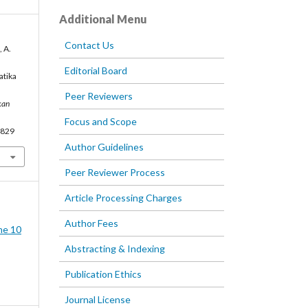
Additional Menu
Contact Us
, A.
Editorial Board
tika
Peer Reviewers
kan
Focus and Scope
4829
Author Guidelines
Peer Reviewer Process
Article Processing Charges
Author Fees
me 10
Abstracting & Indexing
Publication Ethics
Journal License