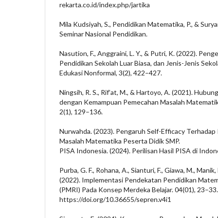
rekarta.co.id/index.php/jartika
Mila Kudsiyah, S., Pendidikan Matematika, P., & Surya
Seminar Nasional Pendidikan.
Nasution, F., Anggraini, L. Y., & Putri, K. (2022). Pen
Pendidikan Sekolah Luar Biasa, dan Jenis-Jenis Sekola
Edukasi Nonformal, 3(2), 422–427.
Ningsih, R. S., Rif’at, M., & Hartoyo, A. (2021). Hu
dengan Kemampuan Pemecahan Masalah Matematika.
2(1), 129–136.
Nurwahda. (2023). Pengaruh Self-Efficacy Terhad
Masalah Matematika Peserta Didik SMP.
PISA Indonesia. (2024). Perilisan Hasil PISA di Ind
Purba, G. F., Rohana, A., Sianturi, F., Giawa, M., Manik,
(2022). Implementasi Pendekatan Pendidikan Matema
(PMRI) Pada Konsep Merdeka Belajar. 04(01), 23–33.
https://doi.org/10.36655/sepren.v4i1