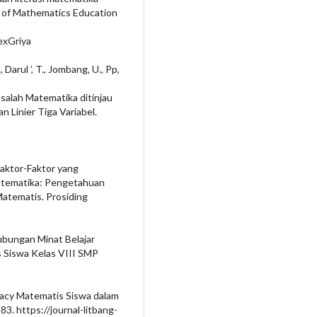
 of Mathematics Education
exGriya
 Darul ’, T., Jombang, U., Pp,
salah Matematika ditinjau
n Linier Tiga Variabel.
. Faktor-Faktor yang
ematika: Pengetahuan
Matematis. Prosiding
 Hubungan Minat Belajar
Siswa Kelas VIII SMP
cacy Matematis Siswa dalam
3. https://journal-litbang-