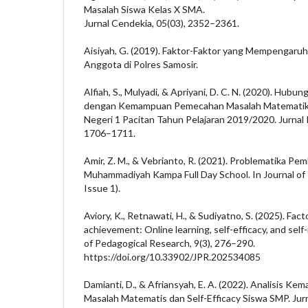
Masalah Siswa Kelas X SMA.
Jurnal Cendekia, 05(03), 2352–2361.
Aisiyah, G. (2019). Faktor-Faktor yang Mempengaruh
Anggota di Polres Samosir.
Alfiah, S., Mulyadi, & Apriyani, D. C. N. (2020). Hubu
dengan Kemampuan Pemecahan Masalah Matematika
Negeri 1 Pacitan Tahun Pelajaran 2019/2020. Jurnal P
1706–1711.
Amir, Z. M., & Vebrianto, R. (2021). Problematika Pe
Muhammadiyah Kampa Full Day School. In Journal of P
Issue 1).
Aviory, K., Retnawati, H., & Sudiyatno, S. (2025). Fa
achievement: Online learning, self-efficacy, and self
of Pedagogical Research, 9(3), 276–290.
https://doi.org/10.33902/JPR.202534085
Damianti, D., & Afriansyah, E. A. (2022). Analisis 
Masalah Matematis dan Self-Efficacy Siswa SMP. Jur