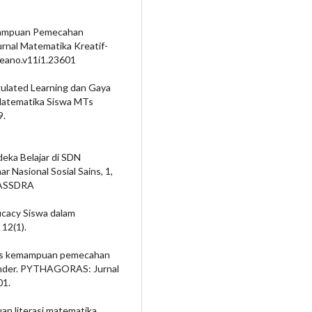
 Kemampuan Pemecahan
urnal Matematika Kreatif-
kreano.v11i1.23601
egulated Learning dan Gaya
atematika Siswa MTs
9.
deka Belajar di SDN
 Nasional Sosial Sains, 1,
ENASSDRA
ficacy Siswa dalam
12(1).
alisis kemampuan pemecahan
gender. PYTHAGORAS: Jurnal
01.
an literasi matematika