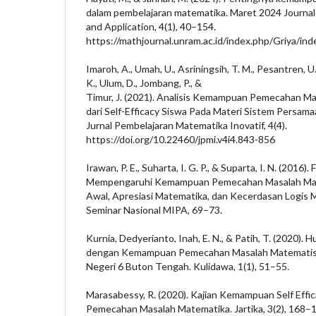
dalam pembelajaran matematika. Maret 2024 Journal
and Application, 4(1), 40–154.
https://mathjournal.unram.ac.id/index.php/Griya/ind
Imaroh, A., Umah, U., Asriningsih, T. M., Pesantren, U.,
K., Ulum, D., Jombang, P., &
Timur, J. (2021). Analisis Kemampuan Pemecahan Ma
dari Self-Efficacy Siswa Pada Materi Sistem Persamaa
Jurnal Pembelajaran Matematika Inovatif, 4(4).
https://doi.org/10.22460/jpmi.v4i4.843-856
Irawan, P. E., Suharta, I. G. P., & Suparta, I. N. (2016)
Mempengaruhi Kemampuan Pemecahan Masalah Mat
Awal, Apresiasi Matematika, dan Kecerdasan Logis 
Seminar Nasional MIPA, 69–73.
Kurnia, Dedyerianto, Inah, E. N., & Patih, T. (2020).
dengan Kemampuan Pemecahan Masalah Matematis 
Negeri 6 Buton Tengah. Kulidawa, 1(1), 51–55.
Marasabessy, R. (2020). Kajian Kemampuan Self Effi
Pemecahan Masalah Matematika. Jartika, 3(2), 168–18