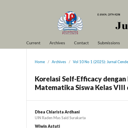
Current
Archives
Contact
Submissions
Home
/
Archives
/
Vol 10 No 1 (2025): Jurnal Cend
Korelasi Self-Efficacy deng
Matematika Siswa Kelas VIII
Dhea Chlarista Ardhani
UIN Raden Mas Said Surakarta
Wiwin Astuti