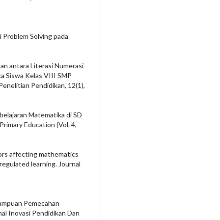
i Problem Solving pada
ngan antara Literasi Numerasi
 Siswa Kelas VIII SMP
enelitian Pendidikan, 12(1),
mbelajaran Matematika di SD
rimary Education (Vol. 4,
ctors affecting mathematics
-regulated learning. Journal
Kemampuan Pemecahan
nal Inovasi Pendidikan Dan