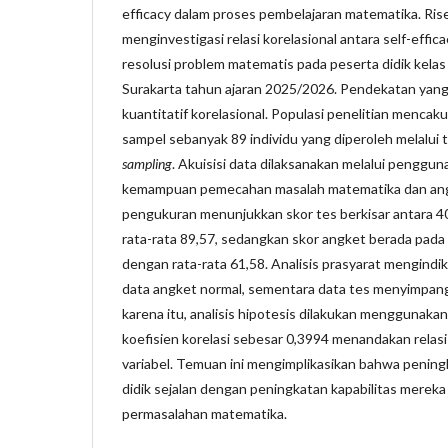
efficacy dalam proses pembelajaran matematika. Rise
menginvestigasi relasi korelasional antara self-eff
resolusi problem matematis pada peserta didik kelas
Surakarta tahun ajaran 2025/2026. Pendekatan yang
kuantitatif korelasional. Populasi penelitian mencak
sampel sebanyak 89 individu yang diperoleh melalui 
sampling
. Akuisisi data dilaksanakan melalui penggun
kemampuan pemecahan masalah matematika dan a
pengukuran menunjukkan skor tes berkisar antara 40
rata-rata 89,57, sedangkan skor angket berada pada
dengan rata-rata 61,58. Analisis prasyarat mengindik
data angket normal, sementara data tes menyimpang 
karena itu, analisis hipotesis dilakukan menggunakan
koefisien korelasi sebesar 0,3994 menandakan relasi
variabel. Temuan ini mengimplikasikan bahwa penin
didik sejalan dengan peningkatan kapabilitas merek
permasalahan matematika.