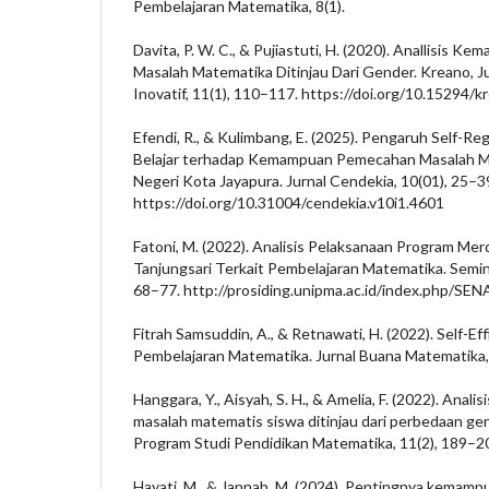
Pembelajaran Matematika, 8(1).
Davita, P. W. C., & Pujiastuti, H. (2020). Anallisis
Masalah Matematika Ditinjau Dari Gender. Kreano, J
Inovatif, 11(1), 110–117. https://doi.org/10.15294/
Efendi, R., & Kulimbang, E. (2025). Pengaruh Self-R
Belajar terhadap Kemampuan Pemecahan Masalah M
Negeri Kota Jayapura. Jurnal Cendekia, 10(01), 25–3
https://doi.org/10.31004/cendekia.v10i1.4601
Fatoni, M. (2022). Analisis Pelaksanaan Program Mer
Tanjungsari Terkait Pembelajaran Matematika. Seminar
68–77. http://prosiding.unipma.ac.id/index.php/S
Fitrah Samsuddin, A., & Retnawati, H. (2022). Self-Ef
Pembelajaran Matematika. Jurnal Buana Matematika, 
Hanggara, Y., Aisyah, S. H., & Amelia, F. (2022). An
masalah matematis siswa ditinjau dari perbedaan 
Program Studi Pendidikan Matematika, 11(2), 189–2
Hayati, M., & Jannah, M. (2024). Pentingnya kemampu