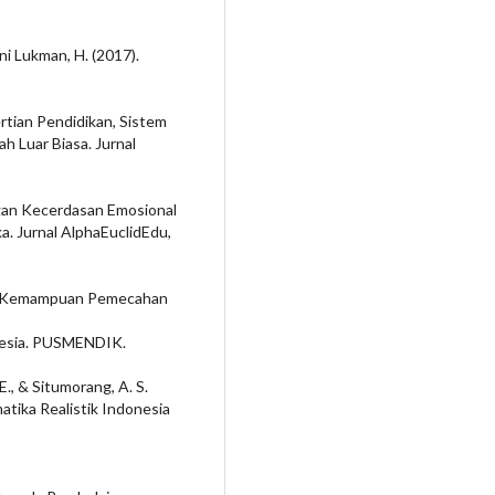
ni Lukman, H. (2017).
gertian Pendidikan, Sistem
h Luar Biasa. Jurnal
bungan Kecerdasan Emosional
 Jurnal AlphaEuclidEdu,
ap Kemampuan Pemecahan
onesia. PUSMENDIK.
 E., & Situmorang, A. S.
tika Realistik Indonesia