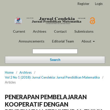
Register
Login
Current
Archives
Contact
Submissions
Announcements
Editorial Team
About
Search
Home
/
Archives
/
Vol 2 No 1 (2018): Jurnal Cendekia: Jurnal Pendidikan Matematika
/
Articles
PENERAPAN PEMBELAJARAN
KOOPERATIF DENGAN