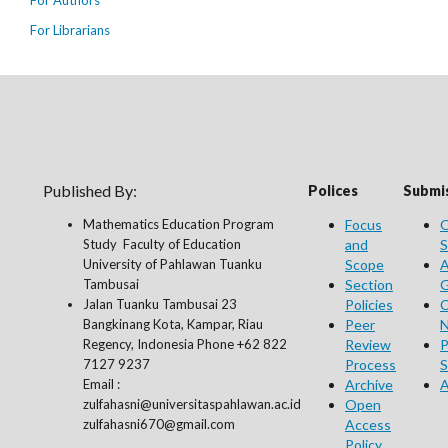
For Authors
For Librarians
Published By:
Polices
Submis
Mathematics Education Program
Focus
O
Study Faculty of Education
and
S
University of Pahlawan Tuanku
Scope
A
Tambusai
Section
G
Jalan Tuanku Tambusai 23
Policies
C
Bangkinang Kota, Kampar, Riau
Peer
N
Regency, Indonesia Phone +62 822
Review
P
7127 9237
Process
S
Email :
Archive
A
zulfahasni@universitaspahlawan.ac.id
Open
zulfahasni670@gmail.com
Access
Policy