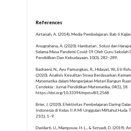
References
Airtanah, A. (2014). Media Pembelajaran. Bab Ii Kajian
Anugrahana, A. (2020). Hambatan , Solusi dan Harapa
Selama Masa Pandemi Covid-19 Oleh Guru Sekolah Das
Pendidikan Dan Kebudayaan, 10(3), 282–289.
Badraeni, N., Ayu Pamungkas, R., Hidayat, W., Eti Roha
(2020). Analisis Kesulitan Siswa Berdasarkan Ke
Matematika dalam Mengerjakan Materi Bangun Ruang 
Cendekia : Jurnal Pendidikan Matematika, 04(1), 18.
https://doi.org/10.33394/mpm.v8i1.2568
Brier, J. (2020). Efektivitas Pembelajaran Daring Da
Indonesia di Kelas II A MI Unggulan Miftahul Huda 
21(1), 1–9.
Dwidarti, U., Mampouw, H. L., & Setyadi, D. (2019). A