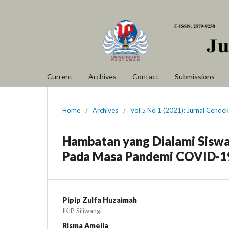
Current
Archives
Contact
Submissions
Home
/
Archives
/
Vol 5 No 1 (2021): Jurnal Cende
Hambatan yang Dialami Sisw
Pada Masa Pandemi COVID-1
Pipip Zulfa Huzaimah
IKIP Siliwangi
Risma Amelia