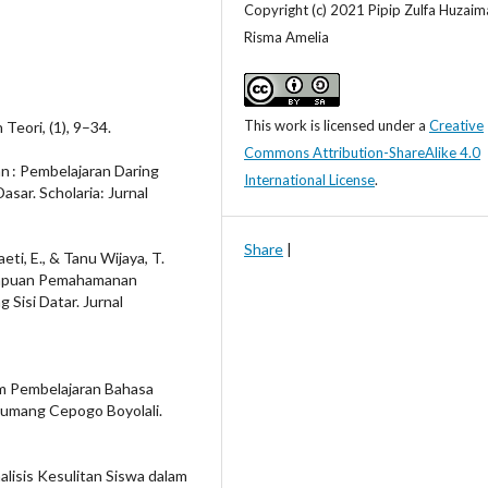
Copyright (c) 2021 Pipip Zulfa Huzaim
Risma Amelia
This work is licensed under a
Creative
 Teori, (1), 9–34.
Commons Attribution-ShareAlike 4.0
n : Pembelajaran Daring
International License
.
ar. Scholaria: Jurnal
Share
|
eti, E., & Tanu Wijaya, T.
mampuan Pemahamanan
Sisi Datar. Jurnal
lam Pembelajaran Bahasa
Tumang Cepogo Boyolali.
nalisis Kesulitan Siswa dalam