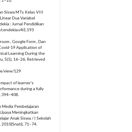
 1–10.
tan Siswa MTs Kelas VIII
Linear Dua Variabel
ekia : Jurnal Pendidikan
/cendekia.v4i1.193
sroom , Google Form , Dan
ovid-19 Application of
ical Learning During the
u, 5(1), 16–26. Retrieved
cle/view/129
Impact of learner’s
erformance during a fully
), 394–408.
an Media Pembelajaran
am Upaya Meningkatkan
lajar Anak Siswa / I Sekolah
, 2010(Snati), 71–74.