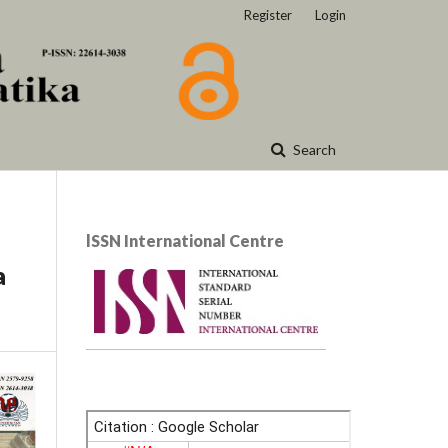
Register
Login
Search
lSSN International Centre
a