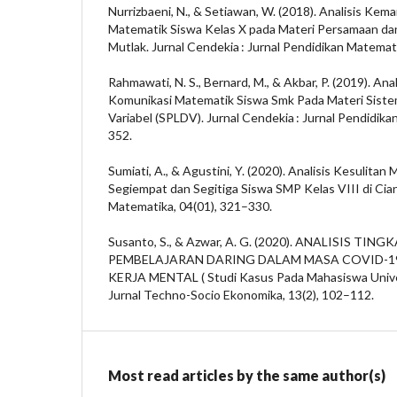
Nurrizbaeni, N., & Setiawan, W. (2018). Analisis 
Matematik Siswa Kelas X pada Materi Persamaan dan
Mutlak. Jurnal Cendekia : Jurnal Pendidikan Matemat
Rahmawati, N. S., Bernard, M., & Akbar, P. (2019). A
Komunikasi Matematik Siswa Smk Pada Materi Siste
Variabel (SPLDV). Jurnal Cendekia : Jurnal Pendidika
352.
Sumiati, A., & Agustini, Y. (2020). Analisis Kesulitan
Segiempat dan Segitiga Siswa SMP Kelas VIII di Cian
Matematika, 04(01), 321–330.
Susanto, S., & Azwar, A. G. (2020). ANALISIS TI
PEMBELAJARAN DARING DALAM MASA COVID-19
KERJA MENTAL ( Studi Kasus Pada Mahasiswa Univer
Jurnal Techno-Socio Ekonomika, 13(2), 102–112.
Most read articles by the same author(s)