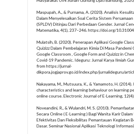
Masyarakat UIN Sunan Gunung Djati Bandung, 2020,
Maspupah, A., & Purnama, A. (2020). Analisis Kesuli
Dalam Menyelesaikan Soal Cerita Sistem Persamaan 
(SPLDV) Ditinjau Dari Perbedaan Gender. Jurnal Cend
Matematika, 4(1), 237–246. https://doi.org/10.31004
Mulatsih, B. (2020). Penerapan Aplikasi Google Clas
Quizizz Dalam Pembelajaran Kimia Di Masa Pandemi C
Google Classroom , Google Form and Quizizz in Chem
Covid-19 Pandemic. Ideguru: Jurnal Karya Ilmiah Gur
from https://jurnal-
dikpora.jogjaprov.go.id/index.php/jurnalideguru/arti
Nakayama, M., Mutsuura, K., & Yamamoto, H. (2014). 
characteristics and learning behaviour on learning p
online course. Electronic Journal of E-Learning, 12(4
Noveandini, R., & Wulandri, M. S. (2010). Pemanfaat
Secara Online ( E-Learning ) Bagi Wanita Karir Dal
Efektivitas Dan Fleksibilitas Pemantauan Kegiatan Be
Dasar. Seminar Nasional Aplikasi Teknologi Informasi