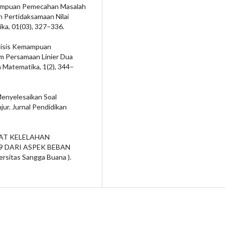
Kemampuan Pemecahan Masalah
 Pertidaksamaan Nilai
ika, 01(03), 327–336.
nalisis Kemampuan
m Persamaan Linier Dua
n Matematika, 1(2), 344–
 Menyelesaikan Soal
jur. Jurnal Pendidikan
NGKAT KELELAHAN
 DARI ASPEK BEBAN
sitas Sangga Buana ).