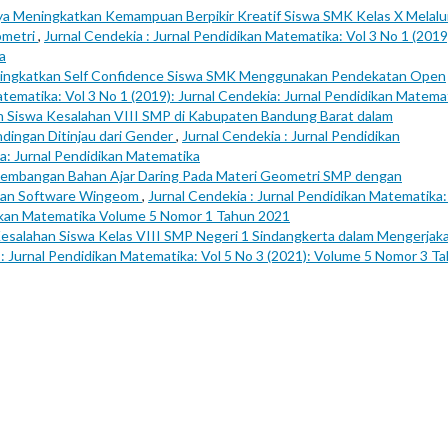
a Meningkatkan Kemampuan Berpikir Kreatif Siswa SMK Kelas X Melalu
ometri
,
Jurnal Cendekia : Jurnal Pendidikan Matematika: Vol 3 No 1 (2019
a
ingkatkan Self Confidence Siswa SMK Menggunakan Pendekatan Open
atematika: Vol 3 No 1 (2019): Jurnal Cendekia: Jurnal Pendidikan Matema
an Siswa Kesalahan VIII SMP di Kabupaten Bandung Barat dalam
ndingan Ditinjau dari Gender
,
Jurnal Cendekia : Jurnal Pendidikan
ia: Jurnal Pendidikan Matematika
embangan Bahan Ajar Daring Pada Materi Geometri SMP dengan
tuan Software Wingeom
,
Jurnal Cendekia : Jurnal Pendidikan Matematika:
idikan Matematika Volume 5 Nomor 1 Tahun 2021
Kesalahan Siswa Kelas VIII SMP Negeri 1 Sindangkerta dalam Mengerjak
 : Jurnal Pendidikan Matematika: Vol 5 No 3 (2021): Volume 5 Nomor 3 T