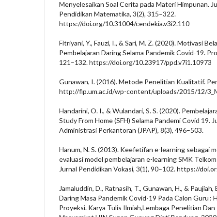
Menyelesaikan Soal Cerita pada Materi Himpunan. Jur
Pendidikan Matematika, 3(2), 315–322.
https://doi.org/10.31004/cendekia.v3i2.110
Fitriyani, Y., Fauzi, I., & Sari, M. Z. (2020). Motivasi 
Pembelajaran Daring Selama Pandemik Covid-19. Prof
121–132. https://doi.org/10.23917/ppd.v7i1.10973
Gunawan, I. (2016). Metode Penelitian Kualitatif. Pe
http://fip.um.ac.id/wp-content/uploads/2015/12/3_M
Handarini, O. I., & Wulandari, S. S. (2020). Pembelaj
Study From Home (SFH) Selama Pandemi Covid 19. Ju
Administrasi Perkantoran (JPAP), 8(3), 496–503.
Hanum, N. S. (2013). Keefetifan e-learning sebagai m
evaluasi model pembelajaran e-learning SMK Telkom
Jurnal Pendidikan Vokasi, 3(1), 90–102. https://doi.
Jamaluddin, D., Ratnasih, T., Gunawan, H., & Paujiah,
Daring Masa Pandemik Covid-19 Pada Calon Guru : H
Proyeksi. Karya Tulis Ilmiah,Lembaga Penelitian D