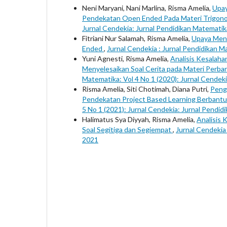
Neni Maryani, Nani Marlina, Risma Amelia,
Upay
Pendekatan Open Ended Pada Materi Trigon
Jurnal Cendekia: Jurnal Pendidikan Matematik
Fitriani Nur Salamah, Risma Amelia,
Upaya Men
Ended
,
Jurnal Cendekia : Jurnal Pendidikan M
Yuni Agnesti, Risma Amelia,
Analisis Kesalah
Menyelesaikan Soal Cerita pada Materi Perba
Matematika: Vol 4 No 1 (2020): Jurnal Cendek
Risma Amelia, Siti Chotimah, Diana Putri,
Peng
Pendekatan Project Based Learning Berban
5 No 1 (2021): Jurnal Cendekia: Jurnal Pend
Halimatus Sya Diyyah, Risma Amelia,
Analisis 
Soal Segitiga dan Segiempat
,
Jurnal Cendekia
2021