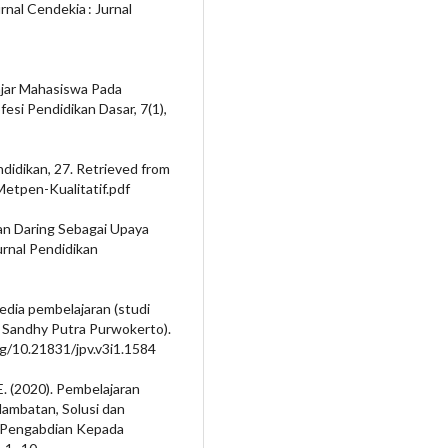
nal Cendekia : Jurnal
Belajar Mahasiswa Pada
esi Pendidikan Dasar, 7(1),
ndidikan, 27. Retrieved from
etpen-Kualitatif.pdf
aran Daring Sebagai Upaya
rnal Pendidikan
edia pembelajaran (studi
 Sandhy Putra Purwokerto).
org/10.21831/jpv.v3i1.1584
 E. (2020). Pembelajaran
ambatan, Solusi dan
an Pengabdian Kepada