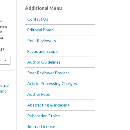
Additional Menu
Contact Us
tan
aring
Editorial Board
9.
ka
,
Peer Reviewers
537
Focus and Scope
Author Guidelines
Peer Reviewer Process
Article Processing Charges
Jurnal
omor
Author Fees
Abstracting & Indexing
Publication Ethics
Journal License