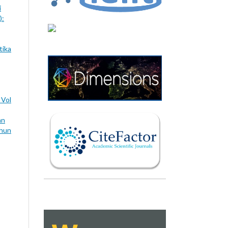
i
):
tika
 Vol
an
ahun