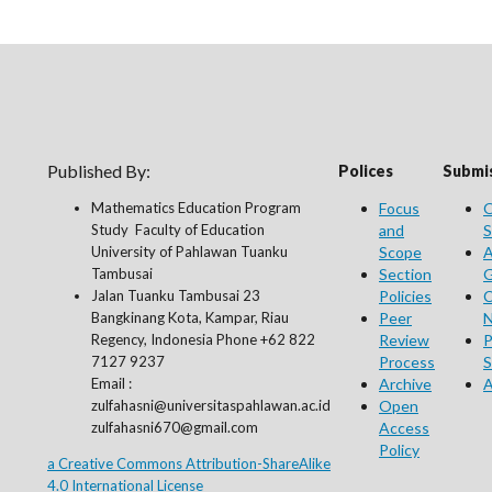
Published By:
Polices
Submis
Mathematics Education Program
Focus
O
Study Faculty of Education
and
S
University of Pahlawan Tuanku
Scope
A
Tambusai
Section
G
Jalan Tuanku Tambusai 23
Policies
C
Bangkinang Kota, Kampar, Riau
Peer
N
Regency, Indonesia Phone +62 822
Review
P
7127 9237
Process
S
Email :
Archive
A
zulfahasni@universitaspahlawan.ac.id
Open
zulfahasni670@gmail.com
Access
Policy
a Creative Commons Attribution-ShareAlike
4.0 International License