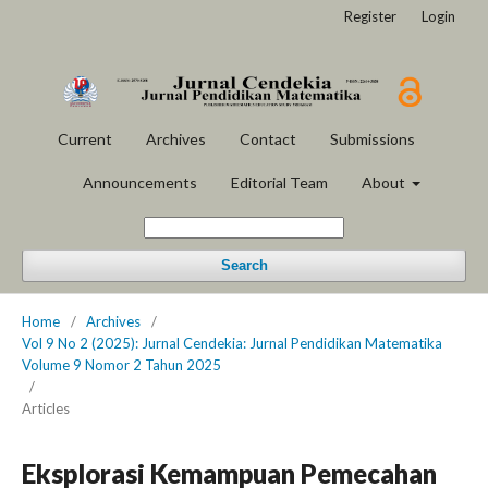
Register
Login
Current
Archives
Contact
Submissions
Announcements
Editorial Team
About
Search
Home
/
Archives
/
Vol 9 No 2 (2025): Jurnal Cendekia: Jurnal Pendidikan Matematika
Volume 9 Nomor 2 Tahun 2025
/
Articles
Eksplorasi Kemampuan Pemecahan