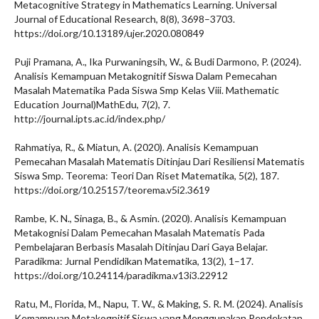
Metacognitive Strategy in Mathematics Learning. Universal
Journal of Educational Research, 8(8), 3698–3703.
https://doi.org/10.13189/ujer.2020.080849
Puji Pramana, A., Ika Purwaningsih, W., & Budi Darmono, P. (2024).
Analisis Kemampuan Metakognitif Siswa Dalam Pemecahan
Masalah Matematika Pada Siswa Smp Kelas Viii. Mathematic
Education Journal)MathEdu, 7(2), 7.
http://journal.ipts.ac.id/index.php/
Rahmatiya, R., & Miatun, A. (2020). Analisis Kemampuan
Pemecahan Masalah Matematis Ditinjau Dari Resiliensi Matematis
Siswa Smp. Teorema: Teori Dan Riset Matematika, 5(2), 187.
https://doi.org/10.25157/teorema.v5i2.3619
Rambe, K. N., Sinaga, B., & Asmin. (2020). Analisis Kemampuan
Metakognisi Dalam Pemecahan Masalah Matematis Pada
Pembelajaran Berbasis Masalah Ditinjau Dari Gaya Belajar.
Paradikma: Jurnal Pendidikan Matematika, 13(2), 1–17.
https://doi.org/10.24114/paradikma.v13i3.22912
Ratu, M., Florida, M., Napu, T. W., & Making, S. R. M. (2024). Analisis
Kemampuan Metakognitif Siswa yang Menggunakan Pendekatan