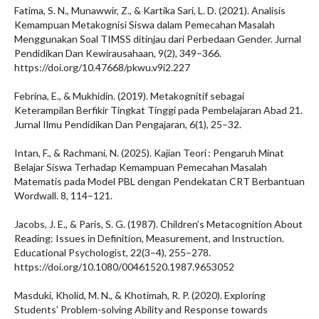
Fatima, S. N., Munawwir, Z., & Kartika Sari, L. D. (2021). Analisis
Kemampuan Metakognisi Siswa dalam Pemecahan Masalah
Menggunakan Soal TIMSS ditinjau dari Perbedaan Gender. Jurnal
Pendidikan Dan Kewirausahaan, 9(2), 349–366.
https://doi.org/10.47668/pkwu.v9i2.227
Febrina, E., & Mukhidin. (2019). Metakognitif sebagai
Keterampilan Berfikir Tingkat Tinggi pada Pembelajaran Abad 21.
Jurnal Ilmu Pendidikan Dan Pengajaran, 6(1), 25–32.
Intan, F., & Rachmani, N. (2025). Kajian Teori : Pengaruh Minat
Belajar Siswa Terhadap Kemampuan Pemecahan Masalah
Matematis pada Model PBL dengan Pendekatan CRT Berbantuan
Wordwall. 8, 114–121.
Jacobs, J. E., & Paris, S. G. (1987). Children’s Metacognition About
Reading: Issues in Definition, Measurement, and Instruction.
Educational Psychologist, 22(3–4), 255–278.
https://doi.org/10.1080/00461520.1987.9653052
Masduki, Kholid, M. N., & Khotimah, R. P. (2020). Exploring
Students’ Problem-solving Ability and Response towards