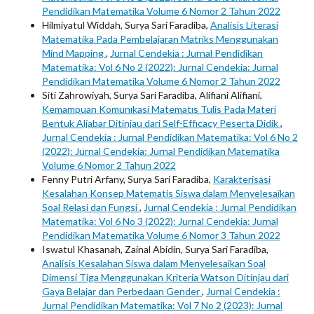
Pendidikan Matematika Volume 6 Nomor 2 Tahun 2022
Hilmiyatul Widdah, Surya Sari Faradiba,
Analisis Literasi
Matematika Pada Pembelajaran Matriks Menggunakan
Mind Mapping
,
Jurnal Cendekia : Jurnal Pendidikan
Matematika: Vol 6 No 2 (2022): Jurnal Cendekia: Jurnal
Pendidikan Matematika Volume 6 Nomor 2 Tahun 2022
Siti Zahrowiyah, Surya Sari Faradiba, Alifiani Alifiani,
Kemampuan Komunıkasi Matematıs Tulis Pada Materi
Bentuk Aljabar Ditinjau dari Self-Effıcacy Peserta Didik
,
Jurnal Cendekia : Jurnal Pendidikan Matematika: Vol 6 No 2
(2022): Jurnal Cendekia: Jurnal Pendidikan Matematika
Volume 6 Nomor 2 Tahun 2022
Fenny Putri Arfany, Surya Sari Faradiba,
Karakterisasi
Kesalahan Konsep Matematis Siswa dalam Menyelesaikan
Soal Relasi dan Fungsi
,
Jurnal Cendekia : Jurnal Pendidikan
Matematika: Vol 6 No 3 (2022): Jurnal Cendekia: Jurnal
Pendidikan Matematika Volume 6 Nomor 3 Tahun 2022
Iswatul Khasanah, Zainal Abidin, Surya Sari Faradiba,
Analisis Kesalahan Siswa dalam Menyelesaikan Soal
Dimensi Tiga Menggunakan Kriteria Watson Ditinjau dari
Gaya Belajar dan Perbedaan Gender
,
Jurnal Cendekia :
Jurnal Pendidikan Matematika: Vol 7 No 2 (2023): Jurnal