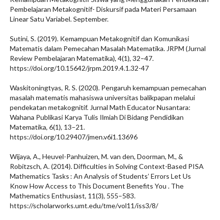
Pembelajaran Metakognitif- Diskursif pada Materi Persamaan
Linear Satu Variabel. September.
Sutini, S. (2019). Kemampuan Metakognitif dan Komunikasi
Matematis dalam Pemecahan Masalah Matematika. JRPM (Jurnal
Review Pembelajaran Matematika), 4(1), 32–47.
https://doi.org/10.15642/jrpm.2019.4.1.32-47
Waskitoningtyas, R. S. (2020). Pengaruh kemampuan pemecahan
masalah matematis mahasiswa universitas balikpapan melalui
pendekatan metakognitif. Jurnal Math Educator Nusantara:
Wahana Publikasi Karya Tulis Ilmiah Di Bidang Pendidikan
Matematika, 6(1), 13–21.
https://doi.org/10.29407/jmen.v6i1.13696
Wijaya, A., Heuvel-Panhuizen, M. van den, Doorman, M., &
Robitzsch, A. (2014). Difficulties in Solving Context-Based PISA
Mathematics Tasks : An Analysis of Students’ Errors Let Us
Know How Access to This Document Benefits You . The
Mathematics Enthusiast, 11(3), 555–583.
https://scholarworks.umt.edu/tme/vol11/iss3/8/