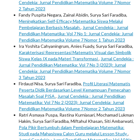
Cendekia: Jurnal Pendidikan Matematika Volume 7 Nomor
2 Tahun 2023
Fandy Puspita Negara, Zainal Abidin, Surya Sari Faradiba,
Meningkatkan Self-Efficacy Matematika Siswa Melalui
Pembelajaran Berbasis Masalah
,
Jurnal Cendekia : Jurnal
Pendidikan Matematika: Vol 7 No 1: Jurnal Cendekia: Jurnal
Pendidikan Matematika Volume 7 Nomor 1 Tahun 2023
Ira Yoshita Cahyaningrum, Anies Fuady, Surya Sari Faradiba,
Karakterisasi Representasi Matematis Visual dan Simbolik
Siswa Kelas IX pada Materi Transformasi
,
Jurnal Cendekia :
Jurnal Pendidikan Matematika: Vol 7 No 3 (2023): Jurnal
Cendekia: Jurnal Pendidikan Matematika Volume 7 Nomor
3 Tahun 2023
Firdauzi Nisa, Surya Sari Faradiba,
Profil Literasi Matematis
Peserta Didik Berdasarkan Level Kemampuan Pemecahan
Masalah Soal PISA
,
Jurnal Cendekia : Jurnal Pendidikan
Matematika: Vol 7 No 2 (2023): Jurnal Cendekia: Jurnal
Pendidikan Matematika Volume 7 Nomor 2 Tahun 2023
Ratri Asmaya Puspa, Rastina Kurniasari, Mochamad Lukman
Hakim, Surya Sari Faradiba, Miftahul Khasan, Siti Ambarwati,
Pola Pikir Bertumbuh dalam Pembelajaran Matematika:
Studi pada Mahasiswa Calon Guru melalui Lesson Study
,
Jurnal Cendekia : Jurnal Pendidikan Matematika: Vol 10 No