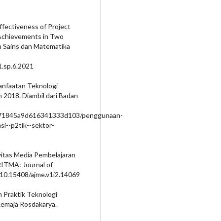
Effectiveness of Project
Achievements in Two
an Sains dan Matematika
1.sp.6.2021
anfaatan Teknologi
 2018. Diambil dari Badan
27971845a9d616341333d103/penggunaan-
i--p2tik--sektor-
ivitas Media Pembelajaran
ITMA: Journal of
g/10.15408/ajme.v1i2.14069
 Praktik Teknologi
Remaja Rosdakarya.