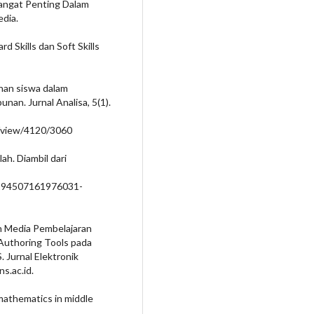
Sangat Penting Dalam
dia.
rd Skills dan Soft Skills
lahan siswa dalam
an. Jurnal Analisa, 5(1).
le/view/4120/3060
h. Diambil dari
194507161976031-
gan Media Pembelajaran
uthoring Tools pada
 Jurnal Elektronik
s.ac.id.
g mathematics in middle