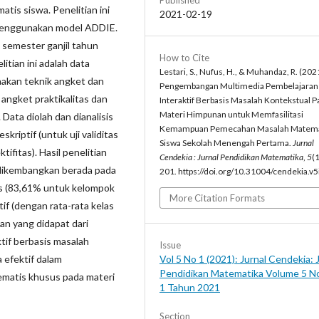
Published
is siswa. Penelitian ini
2021-02-19
menggunakan model ADDIE.
a semester ganjil tahun
How to Cite
itian ini adalah data
Lestari, S., Nufus, H., & Muhandaz, R. (202
nakan teknik angket dan
Pengembangan Multimedia Pembelajaran
 angket praktikalitas dan
Interaktif Berbasis Masalah Kontekstual P
Materi Himpunan untuk Memfasilitasi
ata diolah dan dianalisis
Kemampuan Pemecahan Masalah Matema
kriptif (untuk uji validitas
Siswa Sekolah Menengah Pertama.
Jurnal
ktifitas). Hasil penelitian
Cendekia : Jurnal Pendidikan Matematika
,
5
(1
dikembangkan berada pada
201. https://doi.org/10.31004/cendekia.v
tis (83,61% untuk kelompok
More Citation Formats
if (dengan rata-rata kelas
an yang didapat dari
ktif berbasis masalah
Issue
a efektif dalam
Vol 5 No 1 (2021): Jurnal Cendekia: 
Pendidikan Matematika Volume 5 N
atis khusus pada materi
1 Tahun 2021
Section