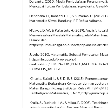
Daryanto. (2010). Media Pembelajaran Peranannya 
Mencapai Tujuan Pembelajaran. Yogyakarta: Gava Me
Hendriana, H., Rohaeti, E. E., & Sumarmo, U. (2017). Ha
Matematika Siswa. Bandung: PT Refika Aditama.
Hidayat, D. W., & Pujiastuti, H. (2019). Analisis kesa
Menyelesaikan Masalah Matematis pada Materi Himpun
Diambil dari
https://journal.uinsgd.ac.id/index.php/analisa/artic
Jacob. (2010). Matematika Sebagai Pemecahan Masala
http://file.upi.edu/browse.php?
dir=Direktori/FPMIPA/JUR._PEND._MATEMATIKA/
CORNELIS_JACOB/
Kintoko, Sujadi, I., & S, D. R. S. (2015). Pengemban
Matematika Berbantuan Komputer dengan Lectora A
Materi Bangun Ruang Sisi Datar Kelas VIII SMP/MTS.
Pembelajaran Matematika, 3, No.2, http://jurnalfkip.un
Krulik, S., Rudnick, J. A., & Milou, E. (2003). Teachin
school: a practical guide. Boston: Allyn and Bacon.