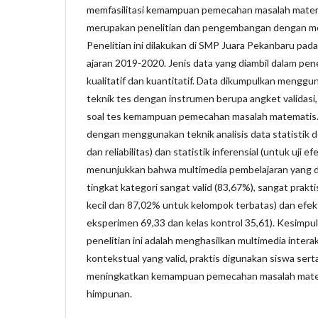
memfasilitasi kemampuan pemecahan masalah matemat
merupakan penelitian dan pengembangan dengan 
Penelitian ini dilakukan di SMP Juara Pekanbaru pad
ajaran 2019-2020. Jenis data yang diambil dalam penel
kualitatif dan kuantitatif. Data dikumpulkan menggu
teknik tes dengan instrumen berupa angket validasi,
soal tes kemampuan pemecahan masalah matematis. D
dengan menggunakan teknik analisis data statistik des
dan reliabilitas) dan statistik inferensial (untuk uji efe
menunjukkan bahwa multimedia pembelajaran yang 
tingkat kategori sangat valid (83,67%), sangat prak
kecil dan 87,02% untuk kelompok terbatas) dan efekt
eksperimen 69,33 dan kelas kontrol 35,61). Kesimpul
penelitian ini adalah menghasilkan multimedia intera
kontekstual yang valid, praktis digunakan siswa sert
meningkatkan kemampuan pemecahan masalah matem
himpunan.