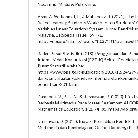
Nusantara Media & Publishing.
Asmi, A. W., Rahmat, F., & Muhandaz, R. (2021). The 
Based Learning Students Worksheet on Students’ 
Variables Linear Equations System. Jurnal Pendidik
Malaysia, 11(Special issue), 59–71.
https://doi.org/https://doi.org/10.37134/jpsmm.vol1
Badan Pusat Statistik. (2018). Penggunaan dan Pem
Informasi dan Komunikasi (P2TIK) Sektor Pendidikan
Pusat Statistik website:
https://www.bps.go.id/publication/2018/12/24/
dan-pemanfaatan-teknologi-informasi-dan-komunikas
pendidikan-2018.html
Damopolii, V., Bito, N., & Resmawan, R. (2020). Efekt
Berbasis Multimedia Pada Materi Segiempat. ALGOR
Mathematics Education, 1(2), 74–85. https://doi.or
Darmawan, D. (2012). Inovasi Pendidikan Pendekatan
Multimedia dan Pembelajaran Online. Bandung: PT 