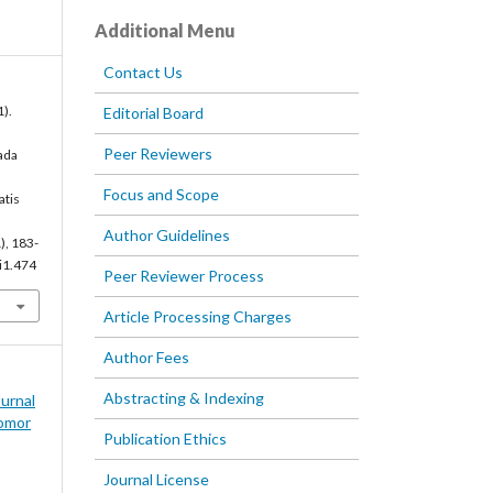
Additional Menu
Contact Us
1).
Editorial Board
Peer Reviewers
ada
Focus and Scope
tis
Author Guidelines
), 183-
5i1.474
Peer Reviewer Process
Article Processing Charges
Author Fees
Abstracting & Indexing
Jurnal
omor
Publication Ethics
Journal License