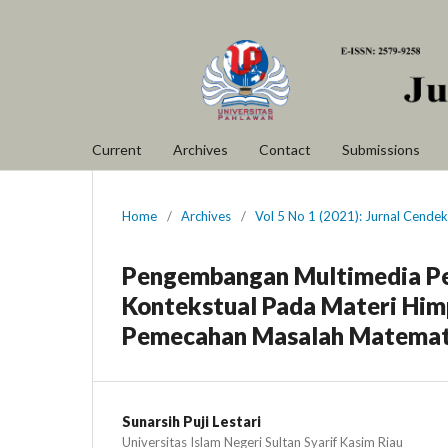
Current
Archives
Contact
Submissions
Home
/
Archives
/
Vol 5 No 1 (2021): Jurnal Cende
Pengembangan Multimedia Pem
Kontekstual Pada Materi Hi
Pemecahan Masalah Matemati
Sunarsih Puji Lestari
Universitas Islam Negeri Sultan Syarif Kasim Riau