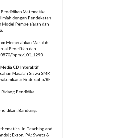
ian Pendidikan Matematika
a Ilmiah dengan Pendekatan
gan Model Pembelajaran dan
a.
Dalam Memecahkan Masalah
rnal Penelitian dan
.30870/jppm.v10i1.1290
 Media CD Interaktif
ahan Masalah Siswa SMP.
urnal.umk.ac.id/index.php/RE
n Bidang Pendidika.
endidikan. Bandung:
 mathematics. In Teaching and
lands] ; Exton, PA: Swets &