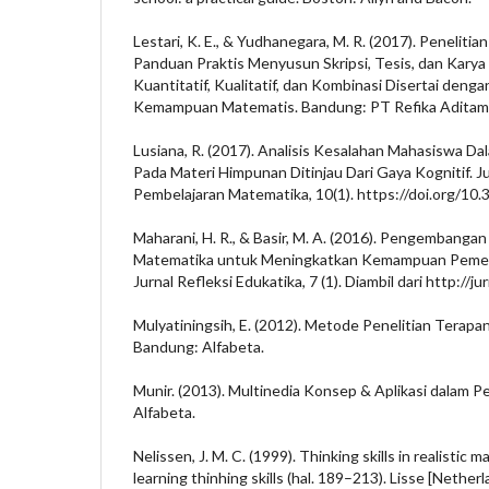
Lestari, K. E., & Yudhanegara, M. R. (2017). Penelit
Panduan Praktis Menyusun Skripsi, Tesis, dan Kary
Kuantitatif, Kualitatif, dan Kombinasi Disertai den
Kemampuan Matematis. Bandung: PT Refika Aditam
Lusiana, R. (2017). Analisis Kesalahan Mahasiswa 
Pada Materi Himpunan Ditinjau Dari Gaya Kognitif. Ju
Pembelajaran Matematika, 10(1). https://doi.org/10
Maharani, H. R., & Basir, M. A. (2016). Pengembangan
Matematika untuk Meningkatkan Kemampuan Pemec
Jurnal Refleksi Edukatika, 7 (1). Diambil dari http://j
Mulyatiningsih, E. (2012). Metode Penelitian Terapa
Bandung: Alfabeta.
Munir. (2013). Multinedia Konsep & Aplikasi dalam P
Alfabeta.
Nelissen, J. M. C. (1999). Thinking skills in realistic
learning thinhing skills (hal. 189–213). Lisse [Nether