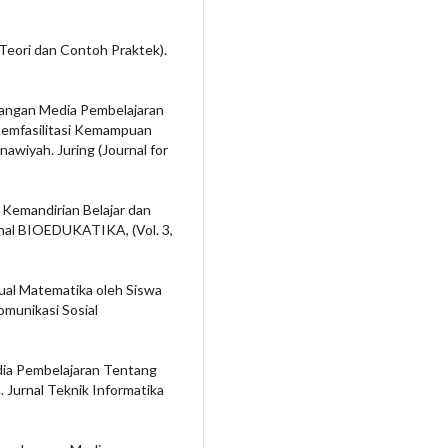
(Teori dan Contoh Praktek).
bangan Media Pembelajaran
Memfasilitasi Kemampuan
wiyah. Juring (Journal for
p, Kemandirian Belajar dan
urnal BIOEDUKATIKA, (Vol. 3,
tual Matematika oleh Siswa
omunikasi Sosial
edia Pembelajaran Tentang
 Jurnal Teknik Informatika