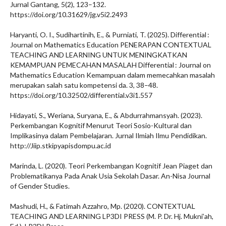
Jurnal Gantang, 5(2), 123–132.
https://doi.org/10.31629/jg.v5i2.2493
Haryanti, O. I., Sudihartinih, E., & Purniati, T. (2025). Differential :
Journal on Mathematics Education PENERAPAN CONTEXTUAL
TEACHING AND LEARNING UNTUK MENINGKATKAN
KEMAMPUAN PEMECAHAN MASALAH Differential : Journal on
Mathematics Education Kemampuan dalam memecahkan masalah
merupakan salah satu kompetensi da. 3, 38–48.
https://doi.org/10.32502/differential.v3i1.557
Hidayati, S., Weriana, Suryana, E., & Abdurrahmansyah. (2023).
Perkembangan Kognitif Menurut Teori Sosio-Kultural dan
Implikasinya dalam Pembelajaran. Jurnal Ilmiah Ilmu Pendidikan.
http://Jiip.stkipyapisdompu.ac.id
Marinda, L. (2020). Teori Perkembangan Kognitif Jean Piaget dan
Problematikanya Pada Anak Usia Sekolah Dasar. An-Nisa Journal
of Gender Studies.
Mashudi, H., & Fatimah Azzahro, Mp. (2020). CONTEXTUAL
TEACHING AND LEARNING LP3DI PRESS (M. P. Dr. Hj. Mukni’ah,