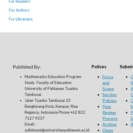
For Readers
For Authors
For Librarians
Published By:
Polices
Submis
Mathematics Education Program
Focus
O
Study Faculty of Education
and
S
University of Pahlawan Tuanku
Scope
A
Tambusai
Section
G
Jalan Tuanku Tambusai 23
Policies
C
Bangkinang Kota, Kampar, Riau
Peer
N
Regency, Indonesia Phone +62 822
Review
P
7127 9237
Process
S
Email :
Archive
A
zulfahasni@universitaspahlawan.ac.id
Open