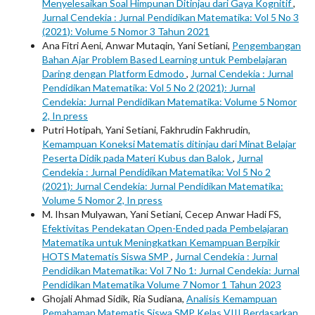
Menyelesaikan Soal Himpunan Ditinjau dari Gaya Kognitif
,
Jurnal Cendekia : Jurnal Pendidikan Matematika: Vol 5 No 3
(2021): Volume 5 Nomor 3 Tahun 2021
Ana Fitri Aeni, Anwar Mutaqin, Yani Setiani,
Pengembangan
Bahan Ajar Problem Based Learning untuk Pembelajaran
Daring dengan Platform Edmodo
,
Jurnal Cendekia : Jurnal
Pendidikan Matematika: Vol 5 No 2 (2021): Jurnal
Cendekia: Jurnal Pendidikan Matematika: Volume 5 Nomor
2, In press
Putri Hotipah, Yani Setiani, Fakhrudin Fakhrudin,
Kemampuan Koneksi Matematis ditinjau dari Minat Belajar
Peserta Didik pada Materi Kubus dan Balok
,
Jurnal
Cendekia : Jurnal Pendidikan Matematika: Vol 5 No 2
(2021): Jurnal Cendekia: Jurnal Pendidikan Matematika:
Volume 5 Nomor 2, In press
M. Ihsan Mulyawan, Yani Setiani, Cecep Anwar Hadi FS,
Efektivitas Pendekatan Open-Ended pada Pembelajaran
Matematika untuk Meningkatkan Kemampuan Berpikir
HOTS Matematis Siswa SMP
,
Jurnal Cendekia : Jurnal
Pendidikan Matematika: Vol 7 No 1: Jurnal Cendekia: Jurnal
Pendidikan Matematika Volume 7 Nomor 1 Tahun 2023
Ghojali Ahmad Sidik, Ria Sudiana,
Analisis Kemampuan
Pemahaman Matematis Siswa SMP Kelas VIII Berdasarkan