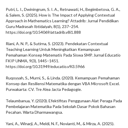
Putri, L. I., Dwiningrum, S. I. A., Retnawati, H., Begimbetova, G. A.,
& Salem, S. (2025). How is The Impact of Applying Contextual
Approach in Mathematics Learning? Attadrib: Jurnal Pendidikan
Guru Madrasah Ibtidaiyah, 8(1), 237–254.
https://doi.org/10.54069/attadrib.v8i1.888
Riani, A. N. P., & Sutirna, S. (2023). Pendekatan Contextual
Teaching Learning Untuk Meningkatkan Kemampuan
Pemahaman Konsep Matematis Pada Siswa SMP. Jurnal Educatio
FKIP UNMA, 9(3), 1445–1451.
https://doi.org/10.31949/educatio.v9i3.5966
Ruqoyyah, S., Murni, S., & Linda. (2020). Kemampuan Pemahaman
Konsep dan Resiliensi Matematika dengan VBA Microsoft Excel.
Purwakarta: CV. Tre Alea Jacta Pedagogie.
Telaumbanua, Y. (2020). Efektifitas Penggunaan Alat Peraga Pada
Pembelajaran Matematika Pada Sekolah Dasar Pokok Bahasan
Pecahan. Warta Dharmawangsa.
Yani, A., Winarji, A., Meldi, N. F., Novianti, M., & Mirza, A. (2025).