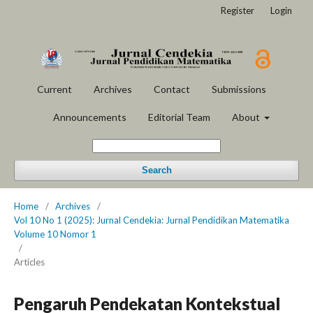
Register
Login
Current
Archives
Contact
Submissions
Announcements
Editorial Team
About
Search
Home
/
Archives
/
Vol 10 No 1 (2025): Jurnal Cendekia: Jurnal Pendidikan Matematika
Volume 10 Nomor 1
/
Articles
Pengaruh Pendekatan Kontekstual