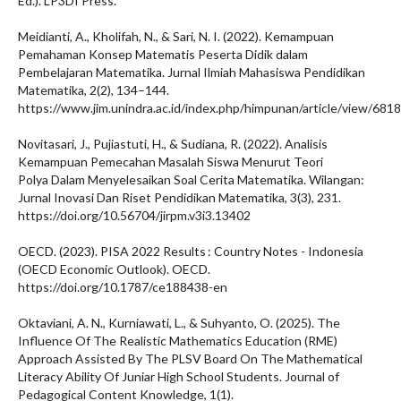
Ed.). LP3DI Press.
Meidianti, A., Kholifah, N., & Sari, N. I. (2022). Kemampuan
Pemahaman Konsep Matematis Peserta Didik dalam
Pembelajaran Matematika. Jurnal Ilmiah Mahasiswa Pendidikan
Matematika, 2(2), 134–144.
https://www.jim.unindra.ac.id/index.php/himpunan/article/view/6818
Novitasari, J., Pujiastuti, H., & Sudiana, R. (2022). Analisis
Kemampuan Pemecahan Masalah Siswa Menurut Teori
Polya Dalam Menyelesaikan Soal Cerita Matematika. Wilangan:
Jurnal Inovasi Dan Riset Pendidikan Matematika, 3(3), 231.
https://doi.org/10.56704/jirpm.v3i3.13402
OECD. (2023). PISA 2022 Results : Country Notes - Indonesia
(OECD Economic Outlook). OECD.
https://doi.org/10.1787/ce188438-en
Oktaviani, A. N., Kurniawati, L., & Suhyanto, O. (2025). The
Influence Of The Realistic Mathematics Education (RME)
Approach Assisted By The PLSV Board On The Mathematical
Literacy Ability Of Juniar High School Students. Journal of
Pedagogical Content Knowledge, 1(1).