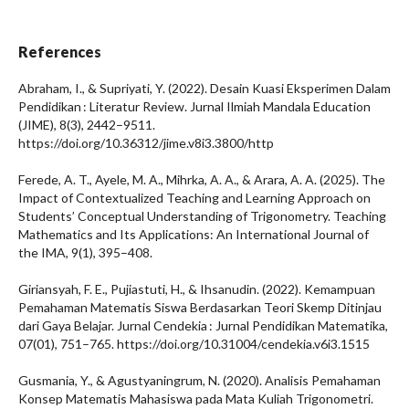
References
Abraham, I., & Supriyati, Y. (2022). Desain Kuasi Eksperimen Dalam
Pendidikan : Literatur Review. Jurnal Ilmiah Mandala Education
(JIME), 8(3), 2442–9511.
https://doi.org/10.36312/jime.v8i3.3800/http
Ferede, A. T., Ayele, M. A., Mihrka, A. A., & Arara, A. A. (2025). The
Impact of Contextualized Teaching and Learning Approach on
Students’ Conceptual Understanding of Trigonometry. Teaching
Mathematics and Its Applications: An International Journal of
the IMA, 9(1), 395–408.
Giriansyah, F. E., Pujiastuti, H., & Ihsanudin. (2022). Kemampuan
Pemahaman Matematis Siswa Berdasarkan Teori Skemp Ditinjau
dari Gaya Belajar. Jurnal Cendekia : Jurnal Pendidikan Matematika,
07(01), 751–765. https://doi.org/10.31004/cendekia.v6i3.1515
Gusmania, Y., & Agustyaningrum, N. (2020). Analisis Pemahaman
Konsep Matematis Mahasiswa pada Mata Kuliah Trigonometri.