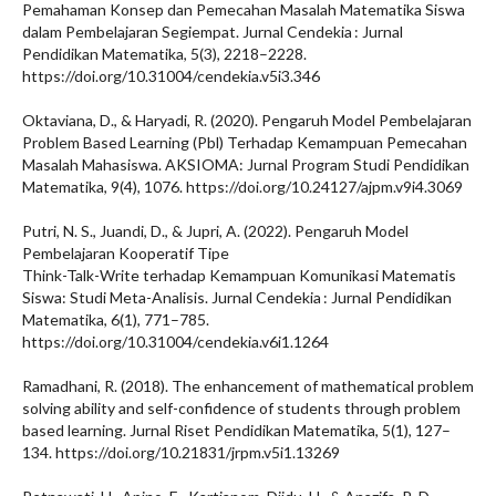
Pemahaman Konsep dan Pemecahan Masalah Matematika Siswa
dalam Pembelajaran Segiempat. Jurnal Cendekia : Jurnal
Pendidikan Matematika, 5(3), 2218–2228.
https://doi.org/10.31004/cendekia.v5i3.346
Oktaviana, D., & Haryadi, R. (2020). Pengaruh Model Pembelajaran
Problem Based Learning (Pbl) Terhadap Kemampuan Pemecahan
Masalah Mahasiswa. AKSIOMA: Jurnal Program Studi Pendidikan
Matematika, 9(4), 1076. https://doi.org/10.24127/ajpm.v9i4.3069
Putri, N. S., Juandi, D., & Jupri, A. (2022). Pengaruh Model
Pembelajaran Kooperatif Tipe
Think-Talk-Write terhadap Kemampuan Komunikasi Matematis
Siswa: Studi Meta-Analisis. Jurnal Cendekia : Jurnal Pendidikan
Matematika, 6(1), 771–785.
https://doi.org/10.31004/cendekia.v6i1.1264
Ramadhani, R. (2018). The enhancement of mathematical problem
solving ability and self-confidence of students through problem
based learning. Jurnal Riset Pendidikan Matematika, 5(1), 127–
134. https://doi.org/10.21831/jrpm.v5i1.13269