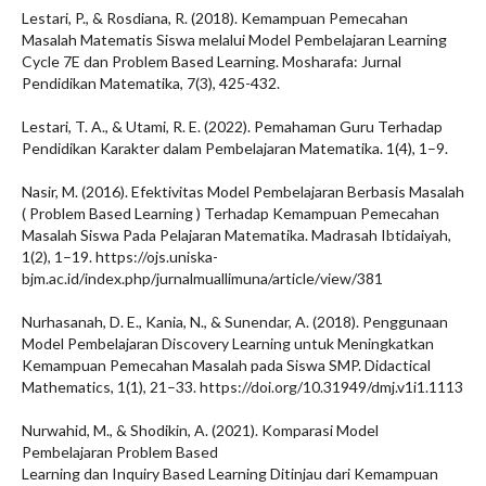
Lestari, P., & Rosdiana, R. (2018). Kemampuan Pemecahan
Masalah Matematis Siswa melalui Model Pembelajaran Learning
Cycle 7E dan Problem Based Learning. Mosharafa: Jurnal
Pendidikan Matematika, 7(3), 425-432.
Lestari, T. A., & Utami, R. E. (2022). Pemahaman Guru Terhadap
Pendidikan Karakter dalam Pembelajaran Matematika. 1(4), 1–9.
Nasir, M. (2016). Efektivitas Model Pembelajaran Berbasis Masalah
( Problem Based Learning ) Terhadap Kemampuan Pemecahan
Masalah Siswa Pada Pelajaran Matematika. Madrasah Ibtidaiyah,
1(2), 1–19. https://ojs.uniska-
bjm.ac.id/index.php/jurnalmuallimuna/article/view/381
Nurhasanah, D. E., Kania, N., & Sunendar, A. (2018). Penggunaan
Model Pembelajaran Discovery Learning untuk Meningkatkan
Kemampuan Pemecahan Masalah pada Siswa SMP. Didactical
Mathematics, 1(1), 21–33. https://doi.org/10.31949/dmj.v1i1.1113
Nurwahid, M., & Shodikin, A. (2021). Komparasi Model
Pembelajaran Problem Based
Learning dan Inquiry Based Learning Ditinjau dari Kemampuan