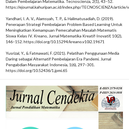
Dalam Pembelajaran Matematika. Tecnoscienza, 2(1), 43–52.
https://ejournal.kahuripan.ac.id/index.php/TECNOSCIENZA/article/
Yandhari, I. A. V., Alamsyah, T. P., & Halimatusadiah, D. (2019).
Penerapan Strategi Pembelajaran Problem Based Learning Untuk
Meningkatkan Kemampuan Pemecahahan Masalah Matematis
Siswa Kelas IV. Kreano, Jurnal Matematika Kreatif-Inovatif, 10(2),
146–152. https://doi.org/10.15294/kreano.v10i2.19671
Yusrizal, Y., & Fatmawati, F. (2021). Pelatihan Penggunaan Media
Daring sebagai Alternatif Pembelajaran Era Pandemi. Jurnal
Pengabdian Masyarakat Indonesia, 1(6), 297–301.
https://doi.org/10.52436/1.jpmi.65