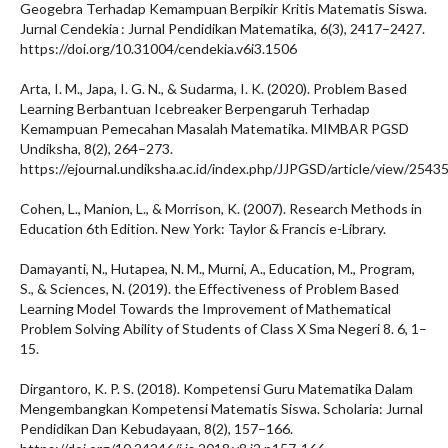
Geogebra Terhadap Kemampuan Berpikir Kritis Matematis Siswa.
Jurnal Cendekia : Jurnal Pendidikan Matematika, 6(3), 2417–2427.
https://doi.org/10.31004/cendekia.v6i3.1506
Arta, I. M., Japa, I. G. N., & Sudarma, I. K. (2020). Problem Based
Learning Berbantuan Icebreaker Berpengaruh Terhadap
Kemampuan Pemecahan Masalah Matematika. MIMBAR PGSD
Undiksha, 8(2), 264–273.
https://ejournal.undiksha.ac.id/index.php/JJPGSD/article/view/2543
Cohen, L., Manion, L., & Morrison, K. (2007). Research Methods in
Education 6th Edition. New York: Taylor & Francis e-Library.
Damayanti, N., Hutapea, N. M., Murni, A., Education, M., Program,
S., & Sciences, N. (2019). the Effectiveness of Problem Based
Learning Model Towards the Improvement of Mathematical
Problem Solving Ability of Students of Class X Sma Negeri 8. 6, 1–
15.
Dirgantoro, K. P. S. (2018). Kompetensi Guru Matematika Dalam
Mengembangkan Kompetensi Matematis Siswa. Scholaria: Jurnal
Pendidikan Dan Kebudayaan, 8(2), 157–166.