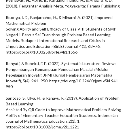
Retnawati, H., Apino, E., Kartianom, Djidu, H., & Anazifa, R. D.
(2018). Pengantar Analisis Meta. Yogyakarta: Parama Publishing
Ritonga, I. D., Banjarnahor, H., & Minarni, A. (2021). Improved
Mathematical Problem
Solving Ability and Self Efficacy of Class VIII Students of SMP
Negeri 1 Percut Sei Tuan through Problem Based Learning
Models. Budapest International Research and Critics in
Linguistics and Education (BirLE) Journal, 4(1), 63–76.
https://doi.org/10.33258/birle.v4i1.1556
Rohyati, & Subekti, F. E. (2022). Systematic Literature Review:
Pengembangan Kemampuan Pemecahan Masalah Melalui
Pebelajaran Inovatif. JPMI (Jurnal Pembelajaran Matematika
Inovatif), 5(4), 941–950. https://doi.org/10.22460/jpmi.v5i4.941-
950
Santoso, S., Ulya, H., & Rahayu, R. (2019). Application of Problem
Based Learning
Assisted By QR Code to Improve Mathematical Problem-Solving
Ability of Elementary Teacher Education Students. Indonesian
Journal of Mathematics Education, 2(1), 1.
https://doi.org/10.31002/ijome.v2i1.1221