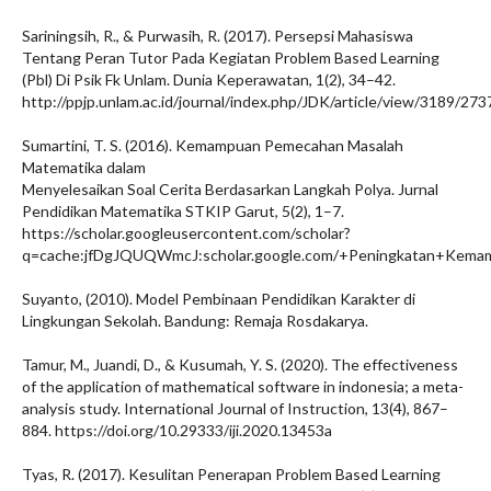
Sariningsih, R., & Purwasih, R. (2017). Persepsi Mahasiswa
Tentang Peran Tutor Pada Kegiatan Problem Based Learning
(Pbl) Di Psik Fk Unlam. Dunia Keperawatan, 1(2), 34–42.
http://ppjp.unlam.ac.id/journal/index.php/JDK/article/view/3189/273
Sumartini, T. S. (2016). Kemampuan Pemecahan Masalah
Matematika dalam
Menyelesaikan Soal Cerita Berdasarkan Langkah Polya. Jurnal
Pendidikan Matematika STKIP Garut, 5(2), 1–7.
https://scholar.googleusercontent.com/scholar?
q=cache:jfDgJQUQWmcJ:scholar.google.com/+Peningkatan+Kemam
Suyanto, (2010). Model Pembinaan Pendidikan Karakter di
Lingkungan Sekolah. Bandung: Remaja Rosdakarya.
Tamur, M., Juandi, D., & Kusumah, Y. S. (2020). The effectiveness
of the application of mathematical software in indonesia; a meta-
analysis study. International Journal of Instruction, 13(4), 867–
884. https://doi.org/10.29333/iji.2020.13453a
Tyas, R. (2017). Kesulitan Penerapan Problem Based Learning