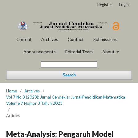
Register
Login
Current
Archives
Contact
Submissions
Announcements
Editorial Team
About
Search
Home
/
Archives
/
Vol 7 No 3 (2023): Jurnal Cendekia: Jurnal Pendidikan Matematika
Volume 7 Nomor 3 Tahun 2023
/
Articles
Meta-Analysis: Pengaruh Model