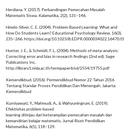
Herdiana, Y. (2017). Perbandingan Pemecahan Masalah
Matematis Siswa. Kalamatika, 2(2), 131–146.
Hmelo-Silver, C. E. (2004). Problem-Based Learning: What and
How Do Students Learn? Educational Psychology Review, 16(3),
235–266. https://doi.org/10.1023/B:EDPR.0000034022.16470.f3
Hunter, J. E., & Schmidt, F. L. (2004). Methods of meta-analysis:
Correcting error and bias in research findings (2nd ed). Sage
Publications Inc.
http://library1.nida.ac.th/termpaper6/sd/2554/19755.pdf
Kemendikbud. (2016). Permendikbud Nomor 22 Tahun 2016
Tentang Standar Proses Pendidikan Dan Menengah. Jakarta:
Kemendikbud
Kurniyawati, Y., Mahmudi, A., & Wahyuningrum, E. (2019).
Efektivitas problem-based
learning ditinjau dari keterampilan pemecahan masalah dan
kemandirian belajar matematis. Jurnal Riset Pendidikan
Matematika, 6(1), 118–129.