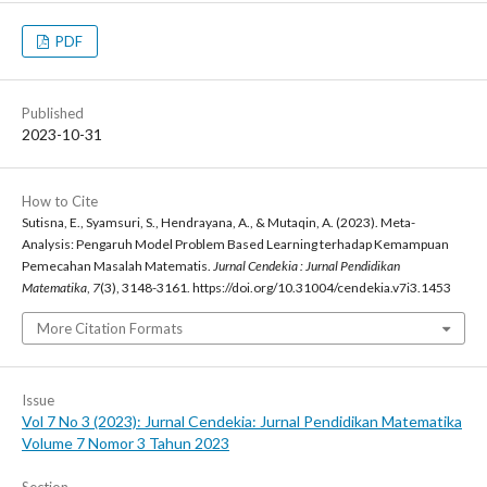
PDF
Published
2023-10-31
How to Cite
Sutisna, E., Syamsuri, S., Hendrayana, A., & Mutaqin, A. (2023). Meta-
Analysis: Pengaruh Model Problem Based Learning terhadap Kemampuan
Pemecahan Masalah Matematis.
Jurnal Cendekia : Jurnal Pendidikan
Matematika
,
7
(3), 3148-3161. https://doi.org/10.31004/cendekia.v7i3.1453
More Citation Formats
Issue
Vol 7 No 3 (2023): Jurnal Cendekia: Jurnal Pendidikan Matematika
Volume 7 Nomor 3 Tahun 2023