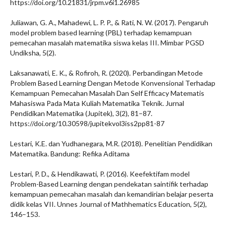
https://doi.org/10.21831/jrpm.v6i1.26985
Juliawan, G. A., Mahadewi, L. P. P., & Rati, N. W. (2017). Pengaruh
model problem based learning (PBL) terhadap kemampuan
pemecahan masalah matematika siswa kelas III. Mimbar PGSD
Undiksha, 5(2).
Laksanawati, E. K., & Rofiroh, R. (2020). Perbandingan Metode
Problem Based Learning Dengan Metode Konvensional Terhadap
Kemampuan Pemecahan Masalah Dan Self Efficacy Matematis
Mahasiswa Pada Mata Kuliah Matematika Teknik. Jurnal
Pendidikan Matematika (Jupitek), 3(2), 81–87.
https://doi.org/10.30598/jupitekvol3iss2pp81-87
Lestari, K.E. dan Yudhanegara, M.R. (2018). Penelitian Pendidikan
Matematika. Bandung: Refika Aditama
Lestari, P. D., & Hendikawati, P. (2016). Keefektifam model
Problem-Based Learning dengan pendekatan saintifik terhadap
kemampuan pemecahan masalah dan kemandirian belajar peserta
didik kelas VII. Unnes Journal of Mathhematics Education, 5(2),
146–153.