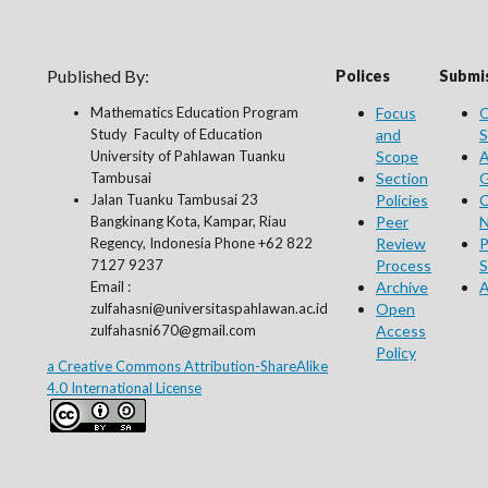
Published By:
Polices
Submis
Mathematics Education Program
Focus
O
Study Faculty of Education
and
S
University of Pahlawan Tuanku
Scope
A
Tambusai
Section
G
Jalan Tuanku Tambusai 23
Policies
C
Bangkinang Kota, Kampar, Riau
Peer
N
Regency, Indonesia Phone +62 822
Review
P
7127 9237
Process
S
Email :
Archive
A
zulfahasni@universitaspahlawan.ac.id
Open
zulfahasni670@gmail.com
Access
Policy
a Creative Commons Attribution-ShareAlike
4.0 International License