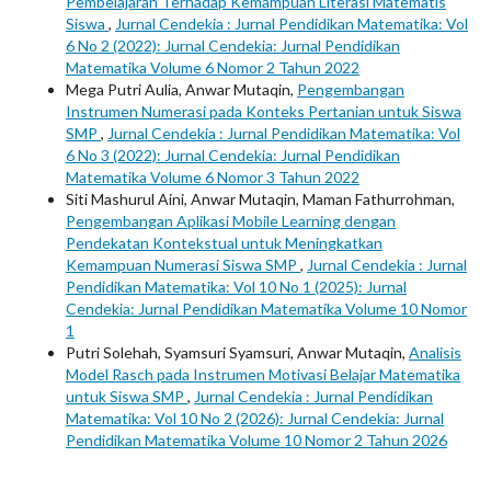
Pembelajaran Terhadap Kemampuan Literasi Matematis
Siswa
,
Jurnal Cendekia : Jurnal Pendidikan Matematika: Vol
6 No 2 (2022): Jurnal Cendekia: Jurnal Pendidikan
Matematika Volume 6 Nomor 2 Tahun 2022
Mega Putri Aulia, Anwar Mutaqin,
Pengembangan
Instrumen Numerasi pada Konteks Pertanian untuk Siswa
SMP
,
Jurnal Cendekia : Jurnal Pendidikan Matematika: Vol
6 No 3 (2022): Jurnal Cendekia: Jurnal Pendidikan
Matematika Volume 6 Nomor 3 Tahun 2022
Siti Mashurul Aini, Anwar Mutaqin, Maman Fathurrohman,
Pengembangan Aplikasi Mobile Learning dengan
Pendekatan Kontekstual untuk Meningkatkan
Kemampuan Numerasi Siswa SMP
,
Jurnal Cendekia : Jurnal
Pendidikan Matematika: Vol 10 No 1 (2025): Jurnal
Cendekia: Jurnal Pendidikan Matematika Volume 10 Nomor
1
Putri Solehah, Syamsuri Syamsuri, Anwar Mutaqin,
Analisis
Model Rasch pada Instrumen Motivasi Belajar Matematika
untuk Siswa SMP
,
Jurnal Cendekia : Jurnal Pendidikan
Matematika: Vol 10 No 2 (2026): Jurnal Cendekia: Jurnal
Pendidikan Matematika Volume 10 Nomor 2 Tahun 2026