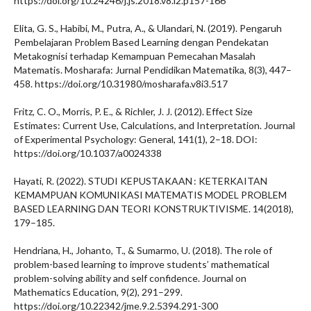
https://doi.org/10.24246/j.js.2018.v8.i2.p157-166
Elita, G. S., Habibi, M., Putra, A., & Ulandari, N. (2019). Pengaruh
Pembelajaran Problem Based Learning dengan Pendekatan
Metakognisi terhadap Kemampuan Pemecahan Masalah
Matematis. Mosharafa: Jurnal Pendidikan Matematika, 8(3), 447–
458. https://doi.org/10.31980/mosharafa.v8i3.517
Fritz, C. O., Morris, P. E., & Richler, J. J. (2012). Effect Size
Estimates: Current Use, Calculations, and Interpretation. Journal
of Experimental Psychology: General, 141(1), 2–18. DOI:
https://doi.org/10.1037/a0024338
Hayati, R. (2022). STUDI KEPUSTAKAAN : KETERKAITAN
KEMAMPUAN KOMUNIKASI MATEMATIS MODEL PROBLEM
BASED LEARNING DAN TEORI KONSTRUKTIVISME. 14(2018),
179–185.
Hendriana, H., Johanto, T., & Sumarmo, U. (2018). The role of
problem-based learning to improve students’ mathematical
problem-solving ability and self confidence. Journal on
Mathematics Education, 9(2), 291–299.
https://doi.org/10.22342/jme.9.2.5394.291-300