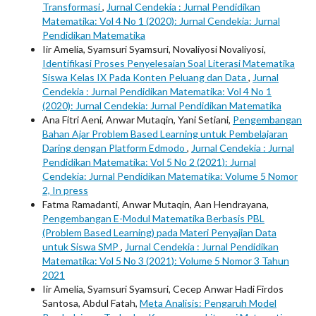
Transformasi
,
Jurnal Cendekia : Jurnal Pendidikan
Matematika: Vol 4 No 1 (2020): Jurnal Cendekia: Jurnal
Pendidikan Matematika
Iir Amelia, Syamsuri Syamsuri, Novaliyosi Novaliyosi,
Identifikasi Proses Penyelesaian Soal Literasi Matematika
Siswa Kelas IX Pada Konten Peluang dan Data
,
Jurnal
Cendekia : Jurnal Pendidikan Matematika: Vol 4 No 1
(2020): Jurnal Cendekia: Jurnal Pendidikan Matematika
Ana Fitri Aeni, Anwar Mutaqin, Yani Setiani,
Pengembangan
Bahan Ajar Problem Based Learning untuk Pembelajaran
Daring dengan Platform Edmodo
,
Jurnal Cendekia : Jurnal
Pendidikan Matematika: Vol 5 No 2 (2021): Jurnal
Cendekia: Jurnal Pendidikan Matematika: Volume 5 Nomor
2, In press
Fatma Ramadanti, Anwar Mutaqin, Aan Hendrayana,
Pengembangan E-Modul Matematika Berbasis PBL
(Problem Based Learning) pada Materi Penyajian Data
untuk Siswa SMP
,
Jurnal Cendekia : Jurnal Pendidikan
Matematika: Vol 5 No 3 (2021): Volume 5 Nomor 3 Tahun
2021
Iir Amelia, Syamsuri Syamsuri, Cecep Anwar Hadi Firdos
Santosa, Abdul Fatah,
Meta Analisis: Pengaruh Model